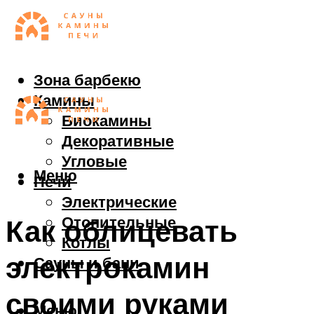
Зона барбекю
Камины
Биокамины
Декоративные
Угловые
Меню
Печи
Электрические
Отопительные
Как облицевать
Котлы
электрокамин
Сауны и бани
своими руками
Меню