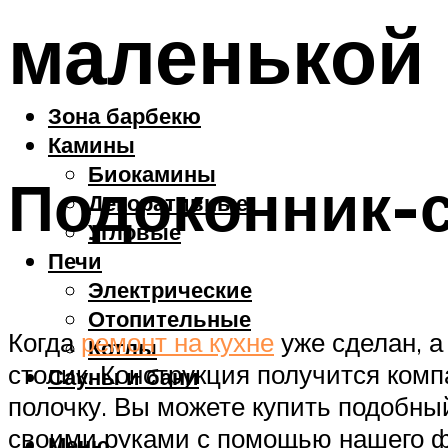
маленькой 
Зона барбекю
Камины
Биокамины
Подоконник-с
Декоративные
Угловые
Печи
Электрические
Отопительные
Когда
ремонт на кухне
уже сделан, а
Котлы
столик. Конструкция получится ком
Сауны и бани
полочку. Вы можете купить подобный
своими руками с помощью нашего ф
Меню