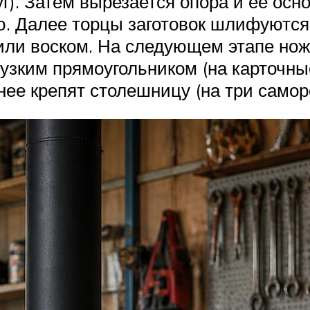
г). Затем вырезается опора и ее осн
 Далее торцы заготовок шлифуются, 
ли воском. На следующем этапе нож
узким прямоугольником (на карточные
нее крепят столешницу (на три самор