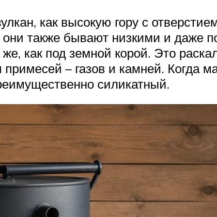
лкан, как высокую гору с отверстие
в, они также бывают низкими и даже 
 же, как под земной корой. Это раск
римесей – газов и камней. Когда ма
преимущественно силикатный.