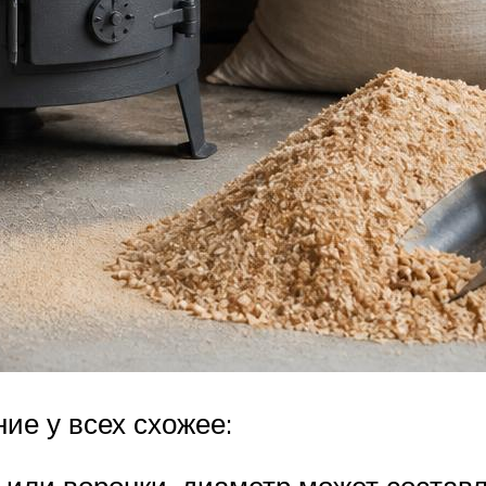
ие у всех схожее:
или воронки, диаметр может составл