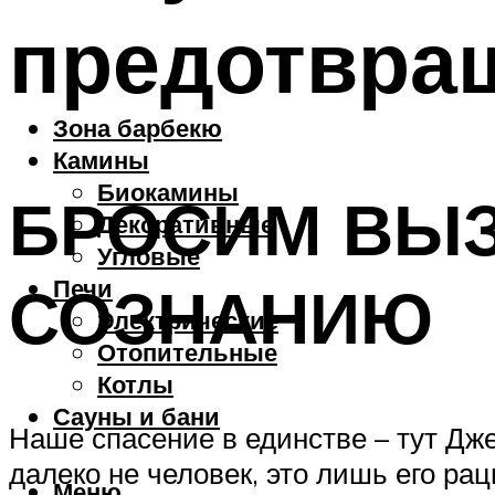
предотвра
Зона барбекю
Камины
Биокамины
БРОСИМ ВЫ
Декоративные
Угловые
Печи
СОЗНАНИЮ
Электрические
Отопительные
Котлы
Сауны и бани
Наше спасение в единстве – тут Дже
далеко не человек, это лишь его ра
Меню