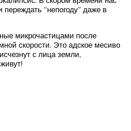
и переждать “непогоду” даже в
нные микрочастицами после
мной скорости. Это адское месиво
исчезнут с лица земли,
живут!