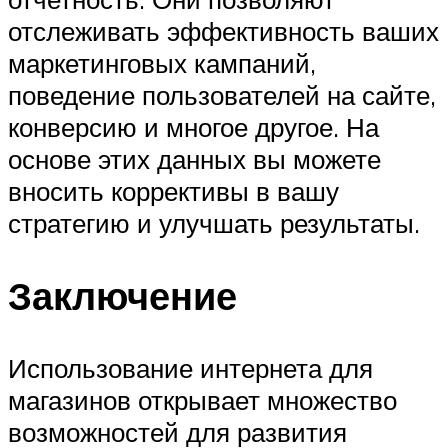
отслеживать эффективность ваших
маркетинговых кампаний,
поведение пользователей на сайте,
конверсию и многое другое. На
основе этих данных вы можете
вносить коррективы в вашу
стратегию и улучшать результаты.
Заключение
Использование интернета для
магазинов открывает множество
возможностей для развития