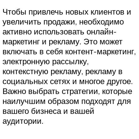
Чтобы привлечь новых клиентов и
увеличить продажи, необходимо
активно использовать онлайн-
маркетинг и рекламу. Это может
включать в себя контент-маркетинг,
электронную рассылку,
контекстную рекламу, рекламу в
социальных сетях и многое другое.
Важно выбрать стратегии, которые
наилучшим образом подходят для
вашего бизнеса и вашей
аудитории.