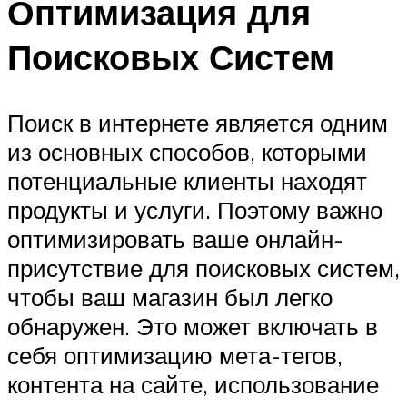
Оптимизация для
Поисковых Систем
Поиск в интернете является одним
из основных способов, которыми
потенциальные клиенты находят
продукты и услуги. Поэтому важно
оптимизировать ваше онлайн-
присутствие для поисковых систем,
чтобы ваш магазин был легко
обнаружен. Это может включать в
себя оптимизацию мета-тегов,
контента на сайте, использование