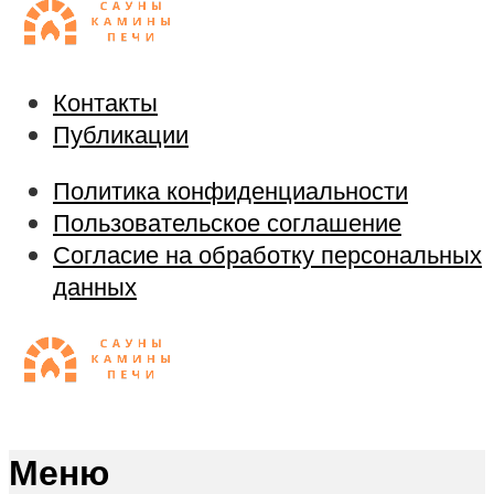
Контакты
Публикации
Политика конфиденциальности
Пользовательское соглашение
Согласие на обработку персональных
данных
Меню