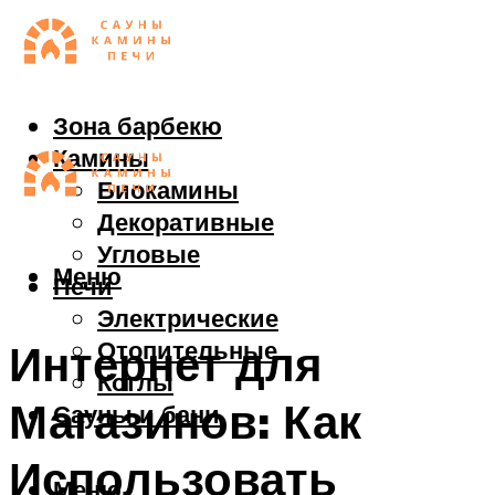
Зона барбекю
Камины
Биокамины
Декоративные
Угловые
Меню
Печи
Электрические
Отопительные
Интернет для
Котлы
Магазинов: Как
Сауны и бани
Использовать
Меню