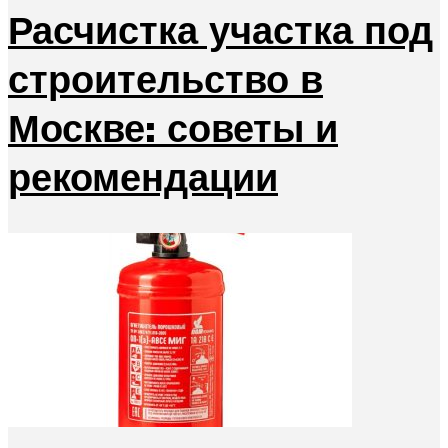
Расчистка участка под
строительство в
Москве: советы и
рекомендации