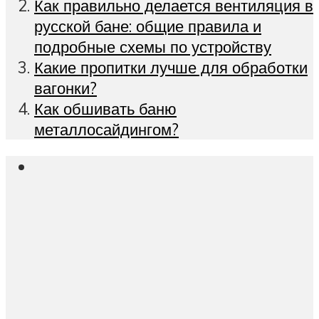
Как правильно делается вентиляция в
русской бане: общие правила и
подробные схемы по устройству
Какие пропитки лучше для обработки
вагонки?
Как обшивать баню
металлосайдингом?