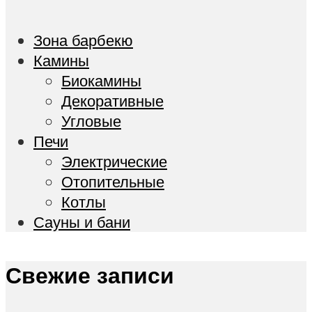
Зона барбекю
Камины
Биокамины
Декоративные
Угловые
Печи
Электрические
Отопительные
Котлы
Сауны и бани
Свежие записи