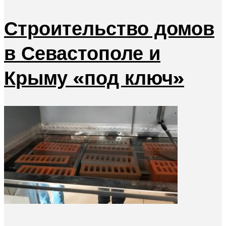
Строительство домов
в Севастополе и
Крыму «под ключ»