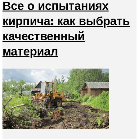
Все о испытаниях
кирпича: как выбрать
качественный
материал