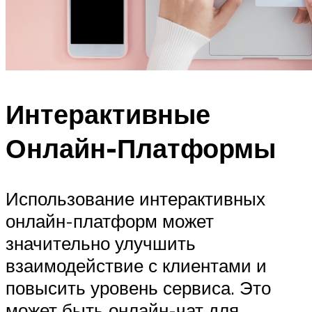
Интерактивные
Онлайн-Платформы
Использование интерактивных
онлайн-платформ может
значительно улучшить
взаимодействие с клиентами и
повысить уровень сервиса. Это
может быть онлайн-чат для