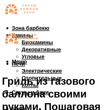
Зона барбекю
Камины
Биокамины
Декоративные
Угловые
Меню
Печи
Электрические
Отопительные
Гриль из газового
Котлы
баллона своими
Сауны и бани
руками. Пошаговая
Меню