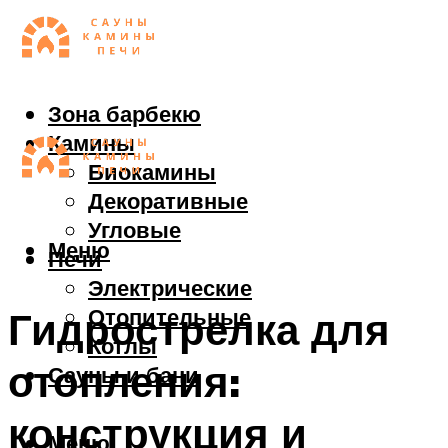
Зона барбекю
Камины
Биокамины
Декоративные
Угловые
Меню
Печи
Электрические
Отопительные
Гидрострелка для
Котлы
отопления:
Сауны и бани
конструкция и
Меню