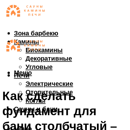
Зона барбекю
Камины
Биокамины
Декоративные
Угловые
Меню
Печи
Электрические
Отопительные
Как сделать
Котлы
фундамент для
Сауны и бани
бани столбчатый –
Меню