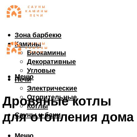
Зона барбекю
Камины
Биокамины
Декоративные
Угловые
Меню
Печи
Электрические
Отопительные
Дровяные котлы
Котлы
для отопления дома
Сауны и бани
Меню