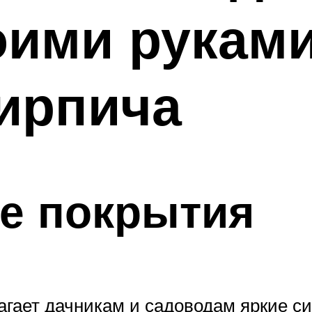
оими рукам
кирпича
е покрытия
гает дачникам и садоводам яркие си