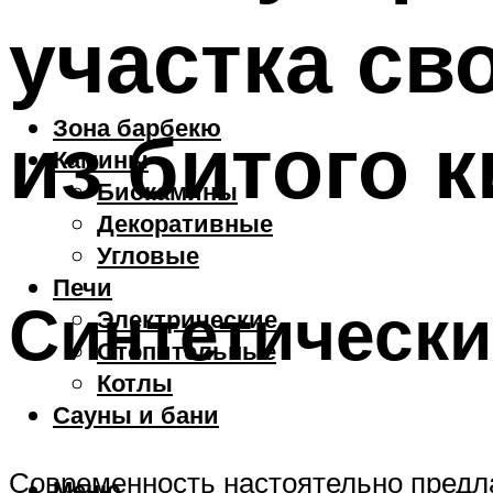
участка св
Зона барбекю
из битого 
Камины
Биокамины
Декоративные
Угловые
Печи
Синтетически
Электрические
Отопительные
Котлы
Сауны и бани
Современность настоятельно предла
Меню