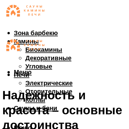
Зона барбекю
Камины
Биокамины
Декоративные
Угловые
Меню
Печи
Электрические
Отопительные
Надежность и
Котлы
красота – основные
Сауны и бани
достоинства
Меню