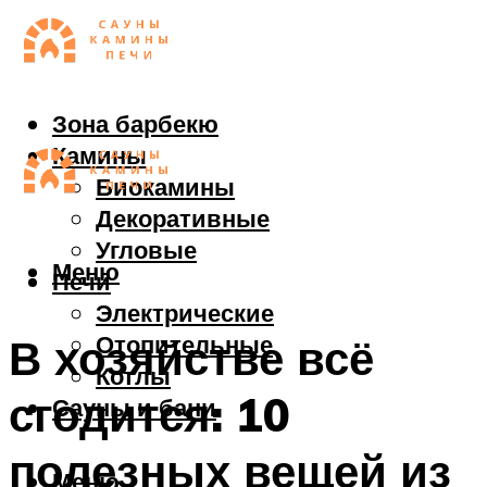
Зона барбекю
Камины
Биокамины
Декоративные
Угловые
Меню
Печи
Электрические
Отопительные
В хозяйстве всё
Котлы
сгодится: 10
Сауны и бани
полезных вещей из
Меню