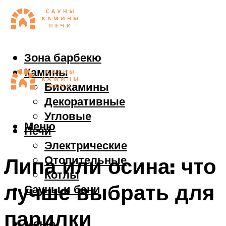
Зона барбекю
Камины
Биокамины
Декоративные
Угловые
Меню
Печи
Электрические
Отопительные
Липа или осина: что
Котлы
лучше выбрать для
Сауны и бани
парилки
Меню