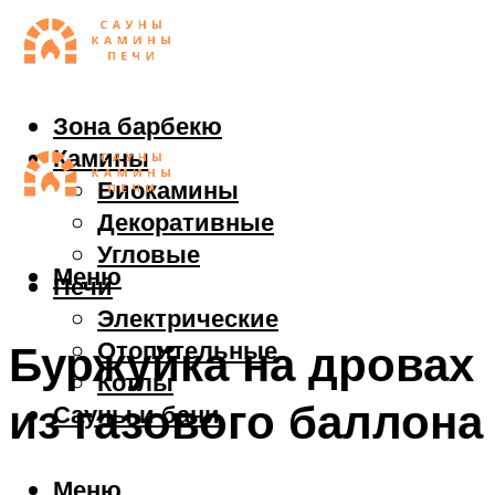
Зона барбекю
Камины
Биокамины
Декоративные
Угловые
Меню
Печи
Электрические
Отопительные
Буржуйка на дровах
Котлы
из газового баллона
Сауны и бани
Меню