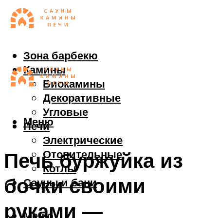
Зона барбекю
Камины
Биокамины
Декоративные
Угловые
Меню
Печи
Электрические
Отопительные
Печь буржуйка из
Котлы
бочки своими
Сауны и бани
руками —
Меню