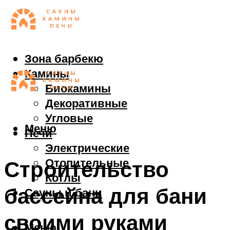
Зона барбекю
Камины
Биокамины
Декоративные
Угловые
Меню
Печи
Электрические
Отопительные
Строительство
Котлы
бассейна для бани
Сауны и бани
своими руками
Меню