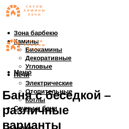
Зона барбекю
Камины
Биокамины
Декоративные
Угловые
Меню
Печи
Электрические
Отопительные
Баня с беседкой –
Котлы
различные
Сауны и бани
варианты
Меню