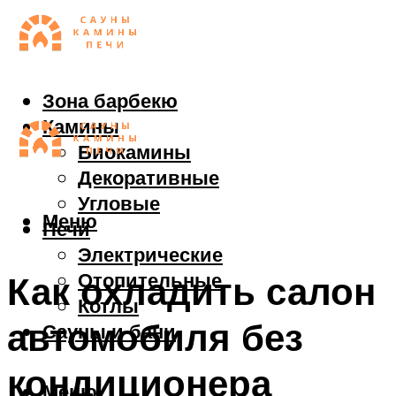
Зона барбекю
Камины
Биокамины
Декоративные
Угловые
Меню
Печи
Электрические
Отопительные
Как охладить салон
Котлы
автомобиля без
Сауны и бани
кондиционера
Меню