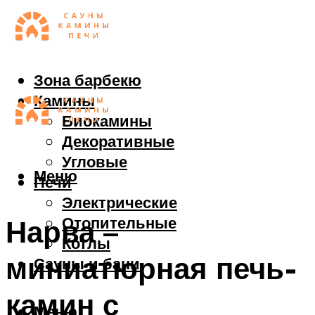
Зона барбекю
Камины
Биокамины
Декоративные
Угловые
Меню
Печи
Электрические
Отопительные
Нарва –
Котлы
миниатюрная печь-
Сауны и бани
камин с
Меню