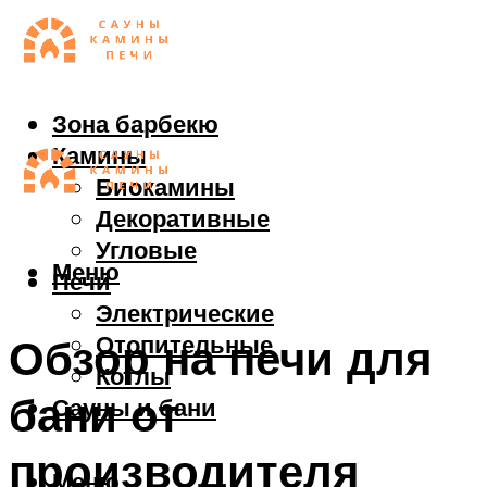
Зона барбекю
Камины
Биокамины
Декоративные
Угловые
Меню
Печи
Электрические
Отопительные
Обзор на печи для
Котлы
бани от
Сауны и бани
производителя
Меню