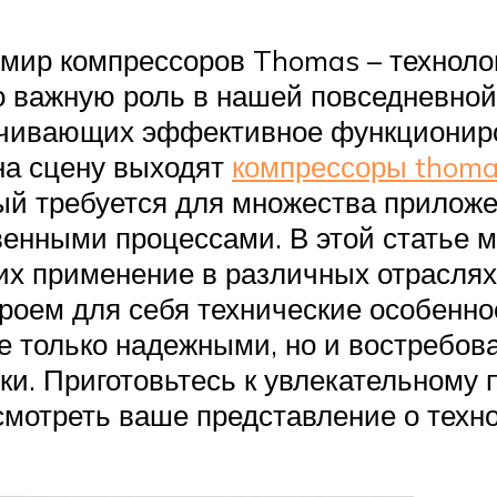
мир компрессоров Thomas – технолог
но важную роль в нашей повседневно
печивающих эффективное функциони
на сцену выходят
компрессоры thom
рый требуется для множества приложе
венными процессами. В этой статье 
х применение в различных отраслях
роем для себя технические особенн
не только надежными, но и востребо
и. Приготовьтесь к увлекательному
смотреть ваше представление о техн