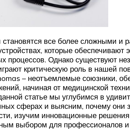
и становятся все более сложными и 
х устройствах, которые обеспечиваю
 процессов. Однако существуют нез
 играют критическую роль в нашей по
homas – неотъемлемые союзники, об
ений, начиная от медицинской техн
данной статье мы углубимся в удиви
ных сферах и выясним, почему они 
ости, изучим инновационные решения
ным выбором для профессионалов и 