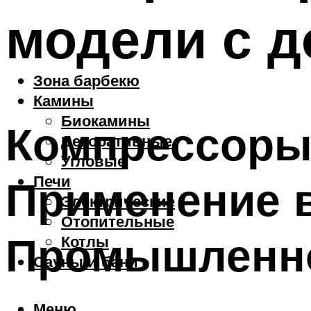
модели с д
Зона барбекю
Камины
Биокамины
Компрессоры
Декоративные
Угловые
Печи
Применение 
Электрические
Отопительные
Промышленн
Котлы
Сауны и бани
Меню