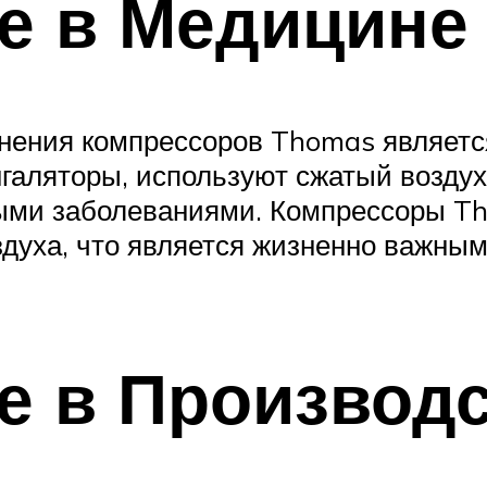
е в Медицине
нения компрессоров Thomas являетс
ингаляторы, используют сжатый возду
ыми заболеваниями. Компрессоры T
здуха, что является жизненно важны
е в Производ