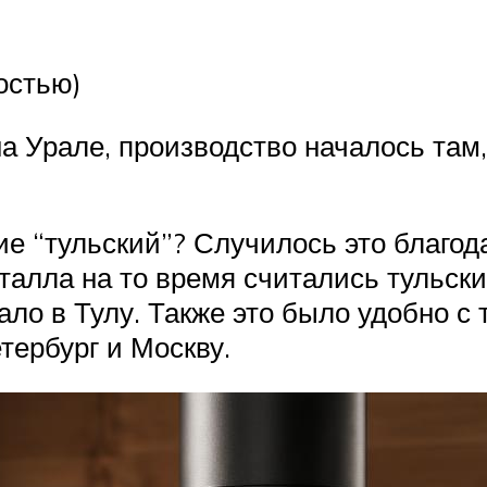
остью)
а Урале, производство началось там
е “тульский”? Случилось это благод
алла на то время считались тульски
ло в Тулу. Также это было удобно с 
тербург и Москву.