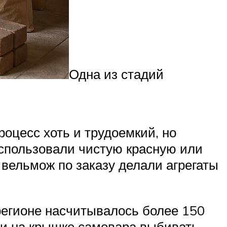
Одна из стадий
оцесс хоть и трудоемкий, но
использовали чистую красную или
 вельмож по заказу делали агрегаты
регионе насчитывалось более 150
ли на крышке самовара выбивать