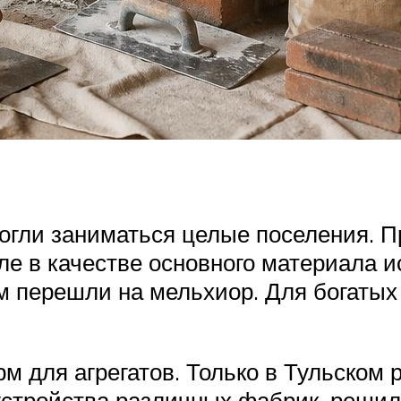
гли заниматься целые поселения. Пр
е в качестве основного материала 
м перешли на мельхиор. Для богатых
м для агрегатов. Только в Тульском 
устройства различных фабрик, реши