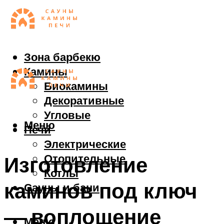
Зона барбекю
Камины
Биокамины
Декоративные
Угловые
Меню
Печи
Электрические
Отопительные
Изготовление
Котлы
каминов под ключ
Сауны и бани
— воплощение
Меню