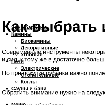
Как выбрать 
Зона барбекю
Камины
Биокамины
Декоративные
Современные инструменты некотор
Угловые
и сил, к тому же в достаточно боль
Печи
Электрические
Но при покупке рубанка важно пони
Отопительные
Котлы
Сауны и бани
Обратить внимание нужно на следу
Меню