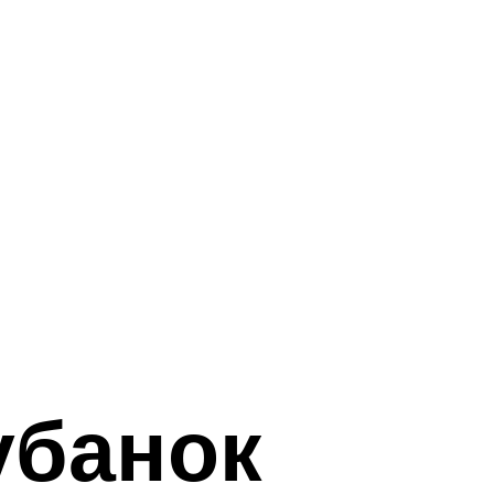
убанок