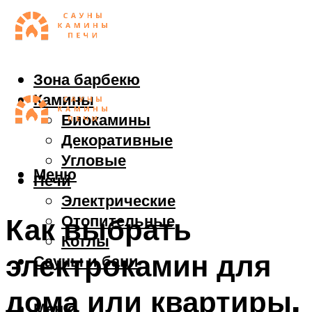
Зона барбекю
Камины
Биокамины
Декоративные
Угловые
Меню
Печи
Электрические
Отопительные
Как выбрать
Котлы
электрокамин для
Сауны и бани
дома или квартиры,
Меню