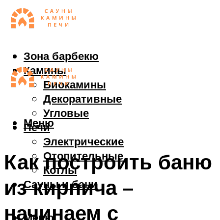
Зона барбекю
Камины
Биокамины
Декоративные
Угловые
Меню
Печи
Электрические
Отопительные
Как построить баню
Котлы
из кирпича –
Сауны и бани
начинаем с
Меню