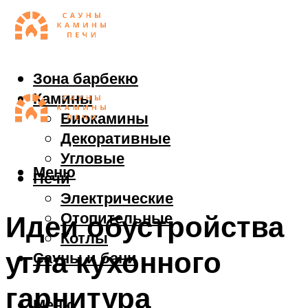
Зона барбекю
Камины
Биокамины
Декоративные
Угловые
Меню
Печи
Электрические
Отопительные
Идеи обустройства
Котлы
угла кухонного
Сауны и бани
гарнитура
Меню