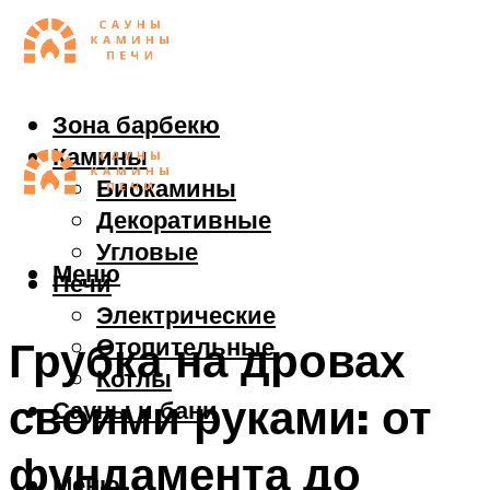
Зона барбекю
Камины
Биокамины
Декоративные
Угловые
Меню
Печи
Электрические
Отопительные
Грубка на дровах
Котлы
своими руками: от
Сауны и бани
фундамента до
Меню