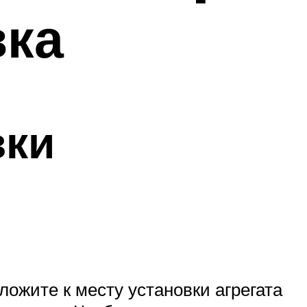
вка
вки
ложите к месту установки агрегата