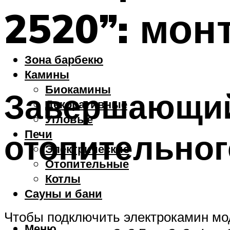
2520”: мон
Зона барбекю
Камины
Биокамины
Завершающий
Декоративные
Угловые
Печи
отопительног
Электрические
Отопительные
Котлы
Сауны и бани
Чтобы подключить электрокамин моде
Меню