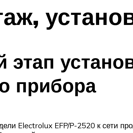
таж, устано
 этап устано
о прибора
ли Electrolux EFP/P-2520 к сети про