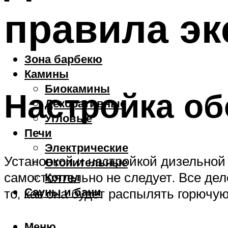
правила эк
Зона барбекю
Камины
Биокамины
Настройка о
Декоративные
Угловые
Печи
Электрические
Установкой и настройкой дизельной
Отопительные
самостоятельно не следует. Все дел
Котлы
Сауны и бани
то, как она будет распылять горючую
Меню