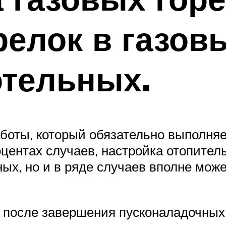
релок в газов
отельных.
боты, который обязательно выполня
оцентах случаев, настройка отопител
х, но и в ряде случаев вполне може
 после завершения пусконаладочных 