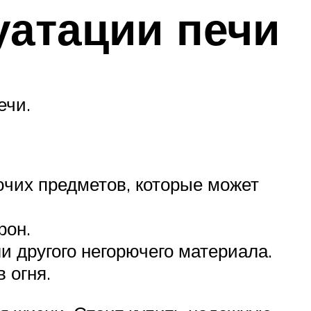
уатации печи
ечи.
рючих предметов, которые может
рон.
и другого негорючего материала.
 огня.