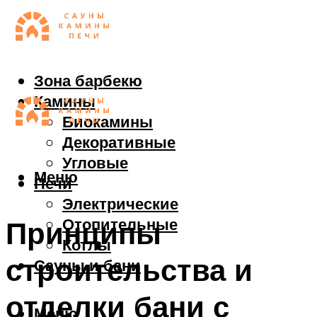
Зона барбекю
Камины
Биокамины
Декоративные
Угловые
Меню
Печи
Электрические
Отопительные
Принципы
Котлы
строительства и
Сауны и бани
отделки бани с
Меню