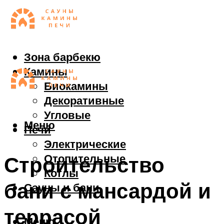
Зона барбекю
Камины
Биокамины
Декоративные
Угловые
Меню
Печи
Электрические
Отопительные
Строительство
Котлы
бани с мансардой и
Сауны и бани
террасой
Меню