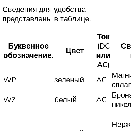
Сведения для удобства
представлены в таблице.
Ток
Буквенное
(DC
Св
Цвет
обозначение.
или
AC)
Магн
WP
зеленый
AC
спла
Брон
WZ
белый
AC
никел
Нерж