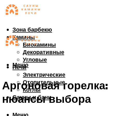
Зона барбекю
Камины
Биокамины
Декоративные
Угловые
Меню
Печи
Электрические
Отопительные
Аргоновая горелка:
Котлы
нюансы выбора
Сауны и бани
Меню