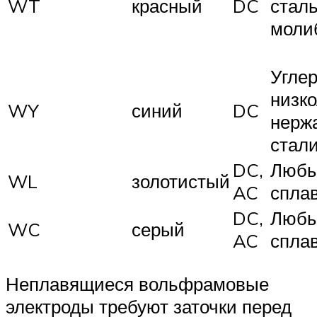
WT
красный
DC
сталь
моли
Угле
низк
WY
синий
DC
нерж
стали
DC,
Любы
WL
золотистый
AC
спла
DC,
Любы
WC
серый
AC
спла
Неплавящиеся вольфрамовые
электроды требуют заточки перед